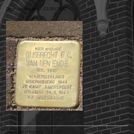
Door
Jan Weldink
|
03/09/2024
Geplaatst in
Nieuws