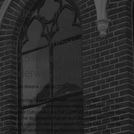
Ondertekening
Convenant
Cultuureducatie 2021-
2025 in het primair
onderwijs in Hattem
Door
Jan Weldink
|
18/06/2021
Op woensdag 16 april 2021 heeft voorzitter Edwin van der Wolf
namens de stichting Gedenkstenen Hattem (Stolpersteine) het
convenant Cultuureducatie 2021-2025 in het primair onderwijs in
Hattem met de gemeente Hattem en Cultuurplein Noord-Veluwe
en de zes basisscholen ondertekend. De andere deelnemende
partijen zijn verder: Voerman Stadsmuseum, Anton Pieck