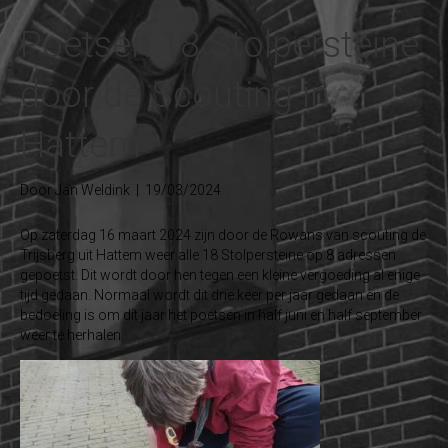
Poetsen 18 Stolpersteine
door de Scouting in
Hattem
Door
Jan Weldink
|
19/03/2024
Op zaterdag 16 maart 2024 zijn door de Rowans van scouting de
Trijsberg uit Hattem weer alle 18 Stolpersteine op 8 adressen
gepoetst. Dit wordt door hen tegen een kleine vergoeding al enige
tijd gedaan. Normaal wordt dit drie keer per jaar gedaan en de
bedoeling is om dit jaar het poetsen in half juni en half september
weer te herhalen.