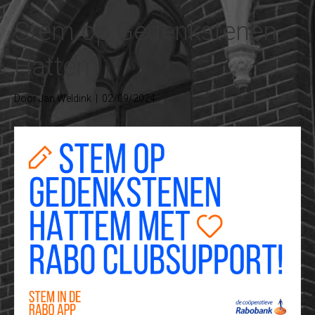
Stem op Gedenkstenen
Hattem
Door
Jan Weldink
|
02/09/2024